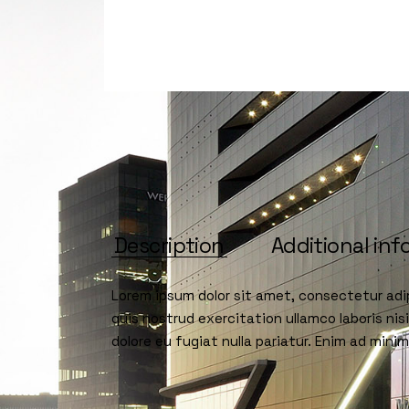
Description
Additional inf
Lorem ipsum dolor sit amet, consectetur adip
quis nostrud exercitation ullamco laboris nis
dolore eu fugiat nulla pariatur. Enim ad min