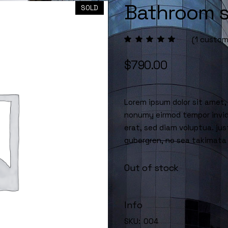
Bathroom s
SOLD
(
1
custome
$
790.00
Lorem ipsum dolor sit amet,
nonumy eirmod tempor invid
erat, sed diam voluptua. jus
gubergren, no sea takimata
Out of stock
Info
SKU:
004