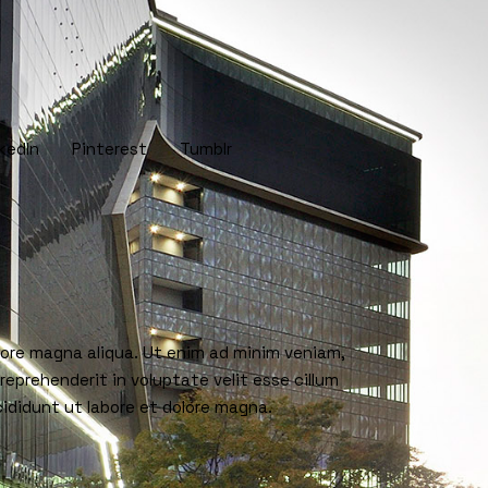
kedIn
Pinterest
Tumblr
olore magna aliqua. Ut enim ad minim veniam,
reprehenderit in voluptate velit esse cillum
cididunt ut labore et dolore magna.