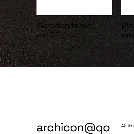
Wooden table
Wo
$
240.00
$
420
archicon@qo
46 Sk