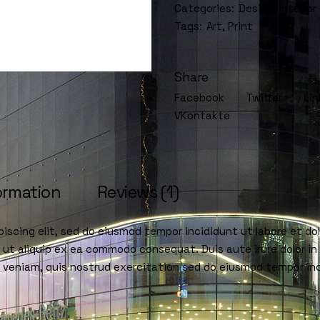
Categories:
Design
,
Interior
Tags:
Art
,
Print
Share
Facebook
Twitter
Lin
VKontakte
ormation
Reviews (1)
iscing elit, sed do eiusmod tempor incididunt ut labore et d
i ut aliquip ex ea commodo consequat. Duis aute irure dolor in 
im veniam, quis nostrud exercitation sed do eiusmod tempor in