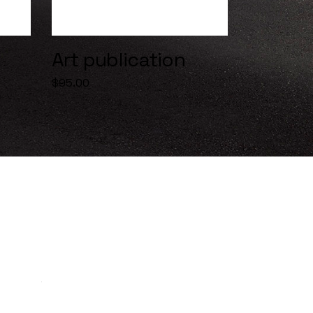
Art publication
$
95.00