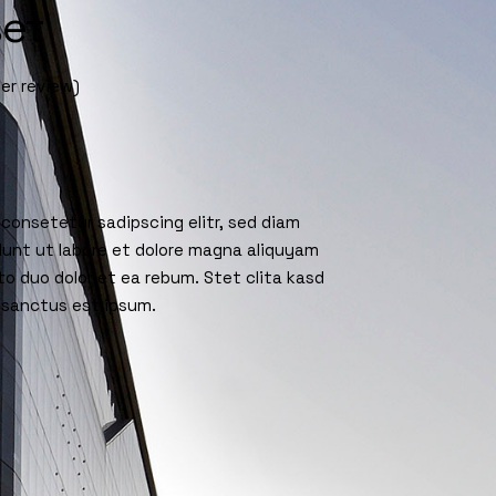
et
r review)
 consetetur sadipscing elitr, sed diam
unt ut labore et dolore magna aliquyam
to duo dolor et ea rebum. Stet clita kasd
 sanctus est ipsum.