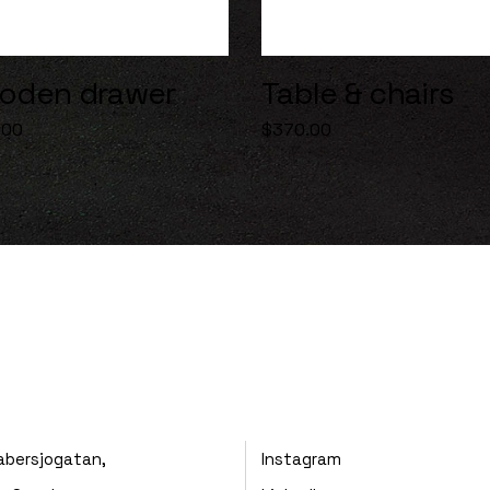
oden drawer
Table & chairs
.00
$
370.00
abersjogatan,
Instagram