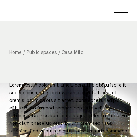
Home
Public spaces
Casa Millo
Lorem ipsum dolors sit amet, cons the ctetu isci elit
sed do eiusmod eterorew llum ididuntt ut ores et
oremis ipsum dolors sit amet, cons ectetur adipisci
elit, sed do eiusmod tempor incp tate velit ese.
Ultrices vitae nus auctor eu augue ut lectus arcu. Eu
non diam phasellus vest ibulum lorem sed risus
ultricies. Sed vulputate mi sit amet mauris commodo