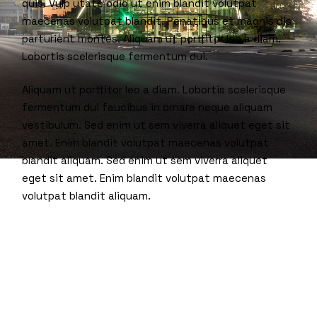
quis. Vulp utate odio ut enim blandit volutpat
maecenas volutpat blandit. Penatibus et magnis dis
parturient montes. Aliquam ut porttitor leo a diam.
Lobortis scelerisque fermentum dui.
Aliquam ut porttitor leo a diam. Lobortis scelerisque
fermentum dui faucibus in ornare neque aliquam
vestibulum. Sed enim ut sem viverra aliquet eget sit
amet. Enim blandit volutpat maecenas volutpat
blandit aliquam. Sed enim ut sem viverra aliquet
eget sit amet. Enim blandit volutpat maecenas
volutpat blandit aliquam.