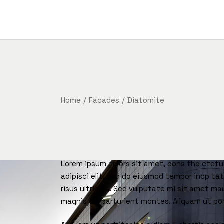
Home
Facades
Diatomite
Lorem ipsum dolors sit amet, cons the ctetu 
adipisci elit, sed do eiusmod tempor incp tat
risus ultricies. Sed vulputate mi sit amet m
magnis dis parturient montes. Aliquam ut por