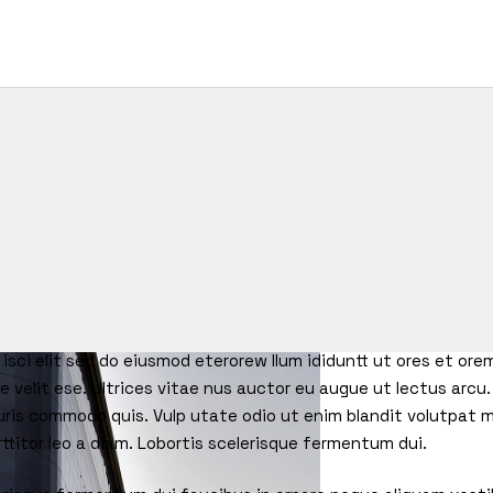
isci elit sed do eiusmod eterorew llum ididuntt ut ores et ore
e velit ese. Ultrices vitae nus auctor eu augue ut lectus arcu
auris commodo quis. Vulp utate odio ut enim blandit volutpat
ttitor leo a diam. Lobortis scelerisque fermentum dui.