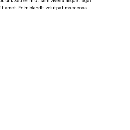
ibulum. Sed enim ut sem viverra aliquet eget
 sit amet. Enim blandit volutpat maecenas