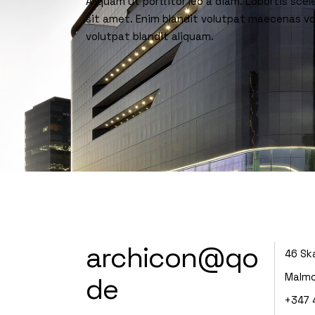
Aliquam ut porttitor leo a diam. Lobortis sc
sit amet. Enim blandit volutpat maecenas vo
volutpat blandit aliquam.
archicon@qo
46 Sk
Malmo
de
+347 