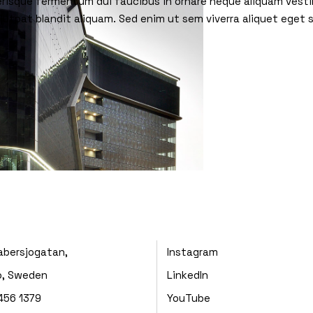
elerisque fermentum dui faucibus in ornare neque aliquam vest
lutpat blandit aliquam. Sed enim ut sem viverra aliquet eget
abersjogatan,
Instagram
, Sweden
LinkedIn
456 1379
YouTube